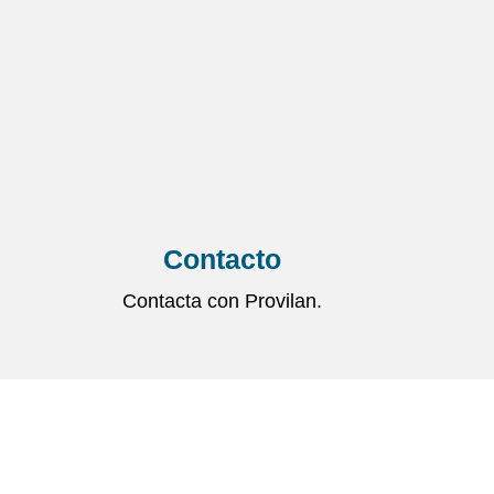
Contacto
Contacta con Provilan.
Atención al cliente
Carrer de l’Equador, 91, Les Corts, 08029 Barcelona