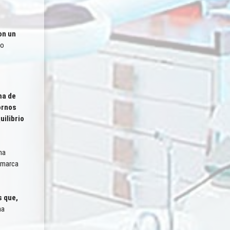
Científicamente Probado
on un
io
ma de
ornos
ilibrio
na
 marca
Higiene Sostenible
 que,
na