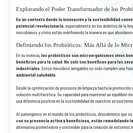
Explorando el Poder Transformador de los Probi
En un contexto donde la innovación y la sostenibilidad conv
potencial revolucionario
, especialmente en los ámbitos de la li
microbianos y cómo están redefiniendo la manera en que abordamos
Definiendo los Probióticos: Más Allá de lo Mic
En su esencia,
los probióticos son microorganismos vivos ben
beneficios para la salud
.
No solo son benéficos para los se
industriales
. Estos microbios amigables no solo cumplen una func
ambiental saludable
.
Desde la optimización de procesos de limpieza hasta la promoción
solución multifacética. Su capacidad para mantener un equilibrio m
una diferencia positiva en la sostenibilidad de nuestros ecosistema
Al sumergirnos en el mundo de los probióticos, descubrimos que su i
con su presencia activa y beneficiosa, están remodelando 
alternativa prometedora y sostenible para la creación de entornos m