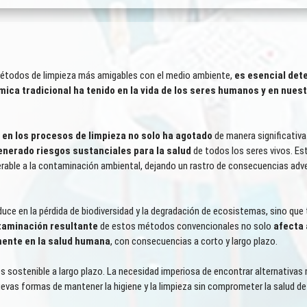
y métodos de limpieza más amigables con el medio ambiente,
es esencial det
ímica tradicional ha tenido en la vida de los seres humanos y en nues
 en los procesos de limpieza no solo ha agotado
de manera significativa
nerado riesgos sustanciales para la salud
de todos los seres vivos. Es
rable a la contaminación ambiental, dejando un rastro de consecuencias adv
ce en la pérdida de biodiversidad y la degradación de ecosistemas, sino que
taminación resultante
de estos métodos convencionales no solo
afecta 
ente en la salud humana
, con consecuencias a corto y largo plazo.
es sostenible a largo plazo. La necesidad imperiosa de encontrar alternativas
uevas formas de mantener la higiene y la limpieza sin comprometer la salud d