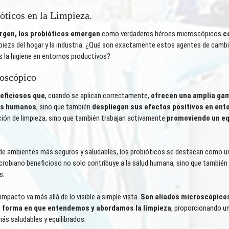
óticos en la Limpieza.
ergen, los probióticos emergen
como verdaderos héroes microscópicos
c
mpieza del hogar y la industria. ¿Qué son exactamente estos agentes de camb
 la higiene en entornos productivos?
roscópico
eficiosos que
, cuando se aplican correctamente,
ofrecen una amplia ga
res humanos
, sino que también
despliegan sus efectos positivos en ent
ión de limpieza, sino que también trabajan activamente
promoviendo un equ
 de ambientes más seguros y saludables, los probióticos se destacan como u
icrobiano beneficioso no solo contribuye a la salud humana, sino que también
s.
mpacto va más allá de lo visible a simple vista.
Son aliados microscópicos
la forma en que entendemos y abordamos la limpieza
, proporcionando u
ás saludables y equilibrados.