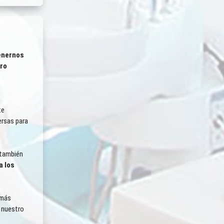
enernos
tro
te
ersas para
Respeto por la Naturaleza
 también
a los
 más
e nuestro