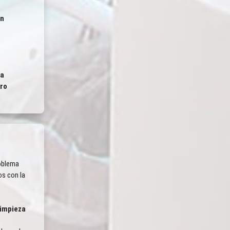
ón
Bienestar Óptimo
a
ro
oblema
os con la
limpieza