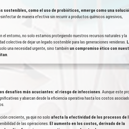
ás sostenibles, como el uso de probióticos, emerge como una soluci
desinfectar de manera efectiva sin recurrir a productos químicos agresivos,
n el entorno, no solo estamos protegiendo nuestros recursos naturales y la
ad colectiva de dejar un legado sostenible para las generaciones venideras.
L
solo una necesidad urgente, sino también
un compromiso ético con nuest
itan
.
os desafíos más acuciantes: el riesgo de infecciones
. Aunque este pr
ificativas y abarcan desde la eficiencia operativa hasta los costos asociad
os.
ción creciente, ya que no solo
afecta la efectividad de los procesos de 
tenibilidad de las operaciones.
El aumento en los costos, derivado de la