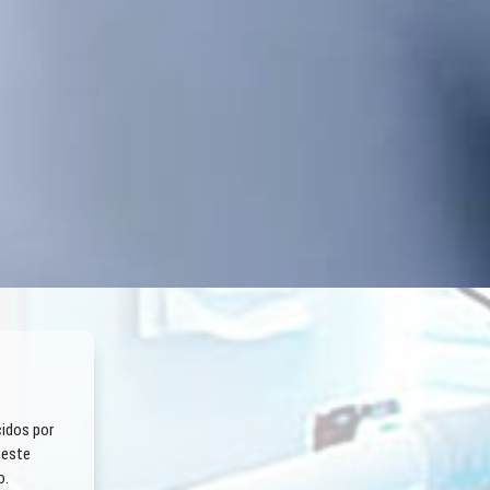
idos por
 este
o.