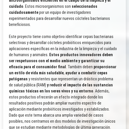
microorganismos eficientes en el campo de la limpieza y el
cuidado
. Estos microorganismos son
seleccionados
cuidadosamente
por un equipo de investigadores
experimentados para desarrollar nuevos cócteles bacterianos
beneficiosos.
Este proyecto tiene como objetivo identificar cepas bacterianas
selectivas y desarrollar cócteles probióticos enriquecidos para
aplicaciones específicas en la industria de la limpieza y el cuidado
de humanos y animales.
Estos productos innovadores deben
ser respetuosos con el medio ambiente y garantizar su
eficacia para el consumidor final
. También deben
proporcionar
un estilo de vida más saludable
,
ayudar a combatir cepas
patógenas
y resistentes que representan un drástico problema
de salud pública (RAM)
y reducir el impacto de las sustancias
químicas tóxicas en los seres vivos y su entorno
. Además,
estos productos ofrecerán un efecto integrado donde los
resultados positivos podrán ampliar nuestro espectro de
aplicación mediante probióticos investigados y estabilizados.
Dado que este tema abarca una amplia variedad de casos
posibles, nos centramos en dos modelos de investigación únicos
que se estudian mediante metodologías de última generación.