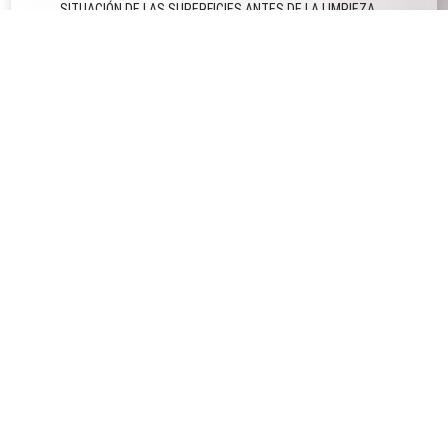
SITUACIÓN DE LAS SUPERFICIES ANTES DE LA LIMPIEZA.
Las superfície presenta tanto bacterias dañinas
(patógenos) como microflora positiva que no es dañina
para el ser humano, animales o medio ambiente pero a su
alrededor proliferan las bactérias dañinas y agresivas
(patógenos) contaminando la superfície. La microflora se
encuentra contaminada.