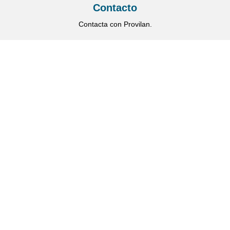
Contacto
Contacta con Provilan.
Información
Limpiador Probiótico Multiusos
Producto de Limpieza Biodegradable
Producto de Limpieza Eco-Friendly
Producto de Limpieza Ecológico
Producto de Limpieza Hipoalergénico
Categorías
Centros sanitarios
Colegios